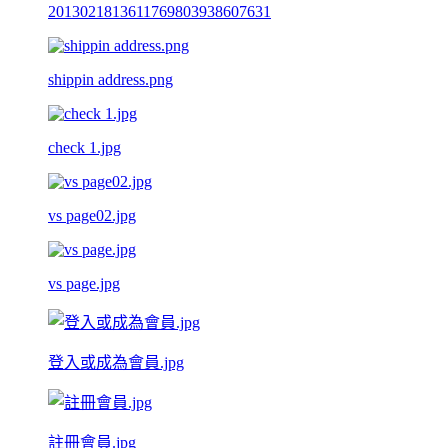
2013021813611769803938607631
shippin address.png
check 1.jpg
vs page02.jpg
vs page.jpg
登入或成為會員.jpg
註冊會員.jpg