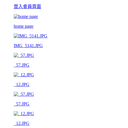
登入會員頁面
home page
IMG_5141.JPG
_57.JPG
_12.JPG
_57.JPG
_12.JPG