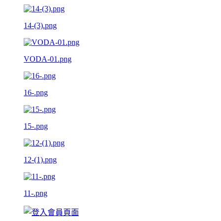
14-(3).png
VODA-01.png
16-.png
15-.png
12-(1).png
11-.png