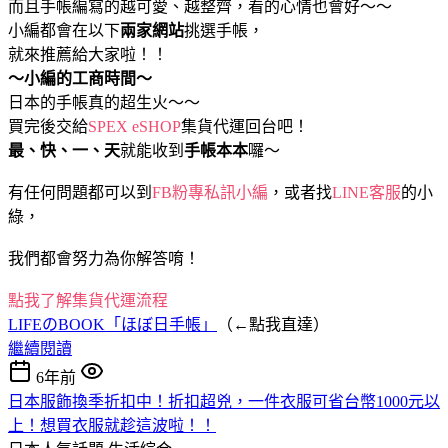
而且手帳編寫的越可愛、越整齊，看的心情也會好～～
小編都會在以下
兩家網站
挑選手帳，
就來推薦給大家啦！！
～小編的工商時間～
日本的手帳真的超生火～～
買完後交給
SPEX eSHOP
集貨代運回台吧！
最、快、一、天
就能收到
手帳本本
囉～
有任何問題都可以到
FB粉專私訊小編
，或者找
LINE客服
的小
綠，
我們都會努力為你解答唷！
點我了解集貨代運流程
LIFEのBOOK「ほぼ日手帳」
（←點我直達）
繼續閱讀
6年前
日本服飾換季折扣中！折扣超兇，一件衣服可省台幣1000元以
上！想買衣服就趁這波啦！！