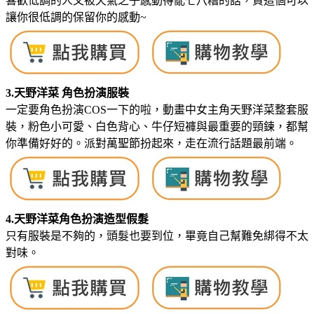
喜歡低調的人又被天氣之子感動得亂七八糟的話，買這個可以
讓你很低調的保留你的感動~
3.天野洋菜 角色扮演服裝
一定要角色扮演COS一下的啦，動畫中女主角天野洋菜整套服
裝，粉色小可愛、白色背心、牛仔短褲與最重要的頸鍊，都幫
你準備好好的。派對萬聖節扮起來，走在流行話題最前端。
4.天野洋菜角色扮演造型假髮
只有服裝是不夠的，頭髮也要到位，畢竟自己幫難免綁得不太
對味。