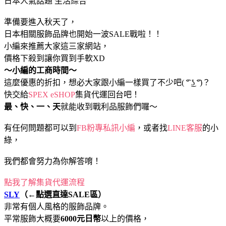
日本人氣話題
生活綜合
準備要進入秋天了，
日本相關服飾品牌也開始一波SALE戰啦！！
小編來推薦大家這三家網站，
價格下殺到讓你買到手軟XD
～小編的工商時間～
這麼優惠的折扣，想必大家跟小編一樣買了不少吧( ͡° ͜ʖ ͡°)？
快交給
SPEX eSHOP
集貨代運回台吧！
最、快、一、天
就能收到戰利品服飾們囉～
有任何問題都可以到
FB粉專私訊小編
，或者找
LINE客服
的小
綠，
我們都會努力為你解答唷！
點我了解集貨代運流程
SLY
（←點選直達SALE區）
非常有個人風格的服飾品牌。
平常服飾大概要
6000元日幣
以上的價格，