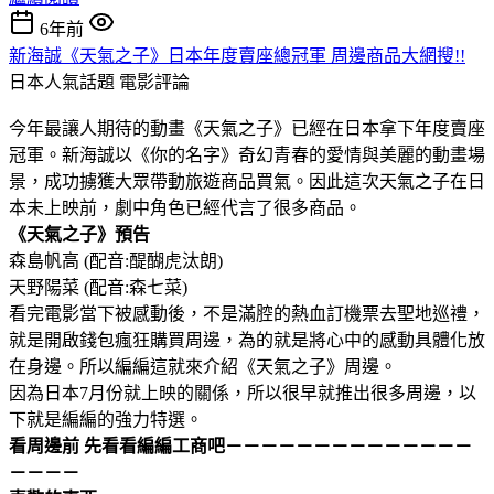
6年前
新海誠《天氣之子》日本年度賣座總冠軍 周邊商品大網搜!!
日本人氣話題
電影評論
今年最讓人期待的動畫《天氣之子》已經在日本拿下年度賣座
冠軍。新海誠以《你的名字》奇幻青春的愛情與美麗的動畫場
景，成功擄獲大眾帶動旅遊商品買氣。因此這次天氣之子在日
本未上映前，劇中角色已經代言了很多商品。
《天氣之子》預告
森島帆高 (配音:醍醐虎汰朗)
天野陽菜 (配音:森七菜)
看完電影當下被感動後，不是滿腔的熱血訂機票去聖地巡禮，
就是開啟錢包瘋狂購買周邊，為的就是將心中的感動具體化放
在身邊。所以編編這就來介紹《天氣之子》周邊。
因為日本7月份就上映的關係，所以很早就推出很多周邊，以
下就是編編的強力特選。
看周邊前 先看看編編工商吧－－－－－－－－－－－－－－
－－－－