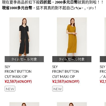
現在夏季商品折扣下殺
四折起
，
2000多元日幣
就買的到啦！！
現省1000多元台幣
，這不買真的對不起自己ε٩(๑> ₃ <)۶з！