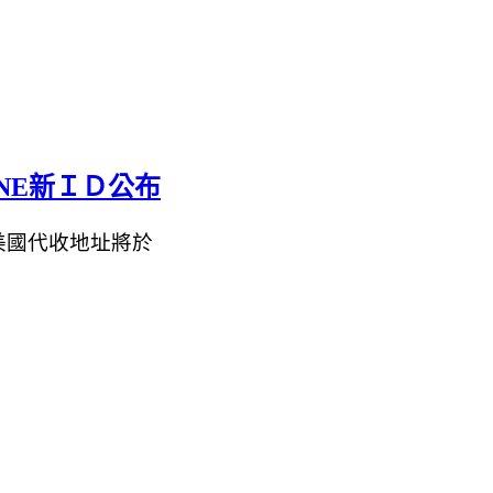
NE新ＩＤ公布
美國代收地址將於 