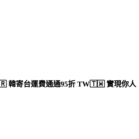
🇷 韓寄台運費通通95折 TW🇹🇼 實現你人