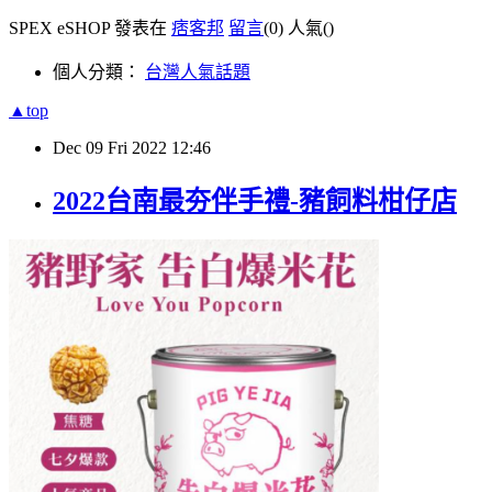
SPEX eSHOP 發表在
痞客邦
留言
(0)
人氣(
)
個人分類：
台灣人氣話題
▲top
Dec
09
Fri
2022
12:46
2022台南最夯伴手禮-豬飼料柑仔店