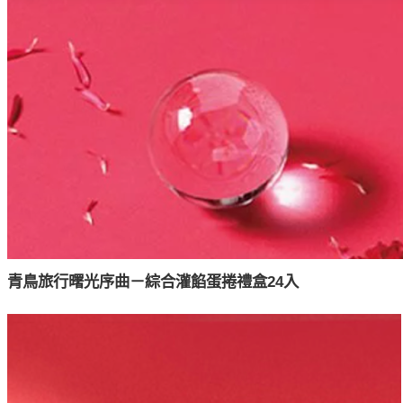
青鳥旅行
曙光序曲－綜合灌餡蛋捲禮盒24入